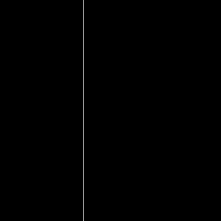
Caribbean Holidays