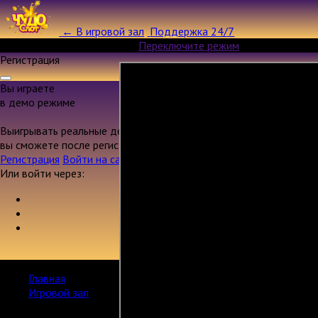
← В игровой зал
Поддержка 24/7
Вы играете в демо-режиме.
Переключите режим
и выигрывайте 
Регистрация
Вы играете
в демо режиме
Выигрывать реальные деньги
вы сможете после регистрации.
Регистрация
Войти на сайт
Или войти через:
Главная
Игровой зал
Diamond Trio