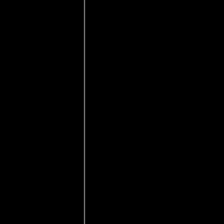
Diamond Trio