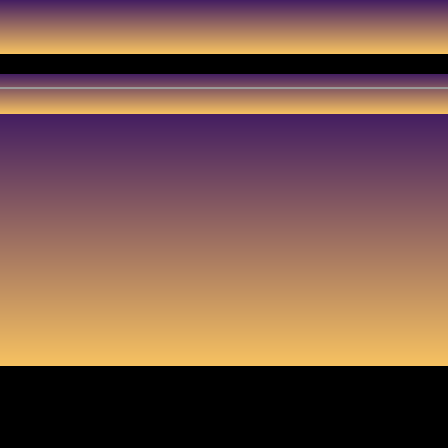
реальные деньги.