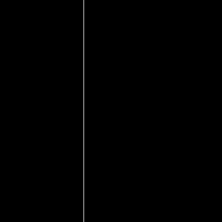
Double Triple chance