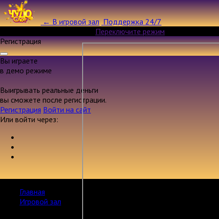
← В игровой зал
Поддержка 24/7
Вы играете в демо-режиме.
Переключите режим
и выигрывайте 
Регистрация
Вы играете
в демо режиме
Выигрывать реальные деньги
вы сможете после регистрации.
Регистрация
Войти на сайт
Или войти через:
Главная
Игровой зал
Gold of Persia