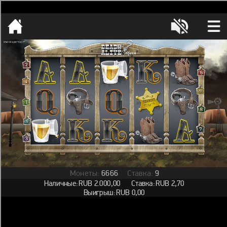
[object HTMLMetaElement]
пополнить счет