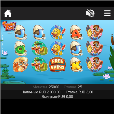
[object HTMLMetaElement]
пополнить счет