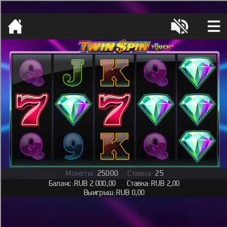
[object HTMLMetaElement]
пополнить счет