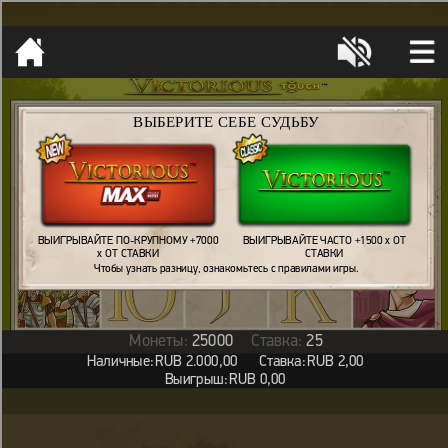
[object HTMLMetaElement]
пополнить счет