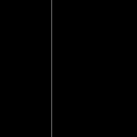
GoldLab