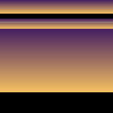
реальные деньги.