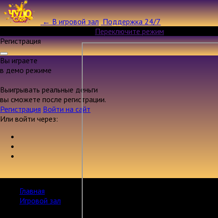
← В игровой зал
Поддержка 24/7
Вы играете в демо-режиме.
Переключите режим
и выигрывайте 
Регистрация
Вы играете
в демо режиме
Выигрывать реальные деньги
вы сможете после регистрации.
Регистрация
Войти на сайт
Или войти через:
Главная
Игровой зал
Sizzling 777