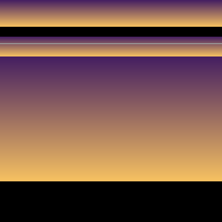
реальные деньги.