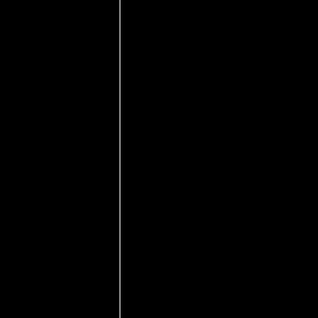
Santas Wild Ride