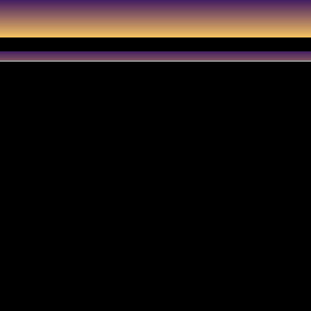
реальные деньги.