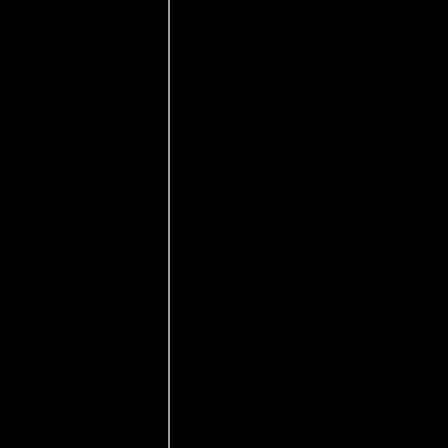
Sizzling Hot Deluxe